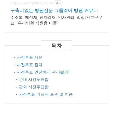
http://www.medisay.co.kr
광고
구축비없는 병원전문 그룹웨어 병원 커뮤니케
이션 플랫폼
주소록, 메신저, 전자결재, 인사관리, 일정(간호근무
표) '우리병원 직원용 어플'
• 사전투표 개요
• 사전투표 절차
• 사전투표 안전하게 관리될까?
• 관내 사전투표함
• 관외 사전투표함
• 사전투표 기표지 보관 및 이송