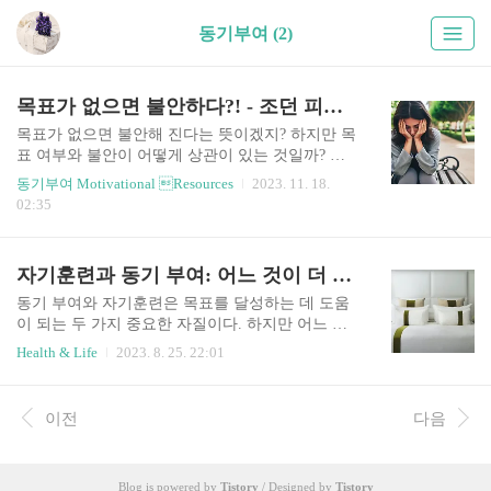
동기부여 (2)
목표가 없으면 불안하다?! - 조던 피터슨
목표가 없으면 불안해 진다는 뜻이겠지? 하지만 목
표 여부와 불안이 어떻게 상관이 있는 것일까? 얼
마 전 조던 피터슨 교수가 출연한 팟캐스트를 보게
동기부여 Motivational Resources
2023. 11. 18.
되었다. 미국의 스탠드업 코메디언인 Theo Von의
02:35
팟캐스트에 출연한 조던 피터슨 교수의 영상이었
는데, 제목이 눈길을 끌었다. Aimlessness and Anxiet
y Are the Same Thing. "목표가 없는 것과 불안은 같
자기훈련과 동기 부여: 어느 것이 더 중요할까?
은 것이다." 불안에 대한 의미를 찾아보았다. 불안
(不安) 또는 '불안감'이란 특정한 대상이 없이 막연
동기 부여와 자기훈련은 목표를 달성하는 데 도움
히 나타나는 불쾌한 정서적 상태, 안도감이나 확신
이 되는 두 가지 중요한 자질이다. 하지만 어느 것
이 상실된 심리 상태이다. 신체적 혹은 정신적으로
이 더 중요할까? 동기부여와 자기훈련이란? 우선
Health & Life
2023. 8. 25. 22:01
분명한 위협을 인지하였을 때 나타나는 공포와는
각각의 의미를 이해해 보자. 동기는 우리로 하여금
다른 감정일뿐만아니라 안정이 되지 않는 심리적
어떤 것을 시작하게 하고 계속 나아가게 하는 원동
인 상태나 감정을 의미하거나 또는 생물..
력이고, 동기부여는 그 원동력을 갖게 해 주는 요소
이전
다음
이다. 동기 부여는 목표, 가치관, 감정 등 다양한 원
천에서 비롯될 수 있다. 자기훈련은 우리의 생각,
감정, 행동을 통제하는 능력으로 어떤 일을 할 기분
Blog is powered by
Tistory
/ Designed by
Tistory
이 나지 않을 때에도 해야 할 일을 할 수 있게 해준