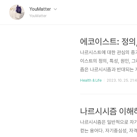
YouMatter
YouMatter
에코이스트: 정의,
나르시스트에 대한 관심의 증
이스트의 정의, 특성, 원인,
즘은 나르시시즘과 반대되는 
것에 대한 두려움이다. 에코이
Health & Life
2023. 10. 25. 21:
려워한다. 이들은 다른 사람들
한 자신을 숨기고 지나치게 겸
위해 강박적인 집착을 하다 
나르시시즘 이해하
가 많다. 에코이스트..
나르시시즘은 일반적으로 자기 
컫는 용어다. 자기중심성, 자