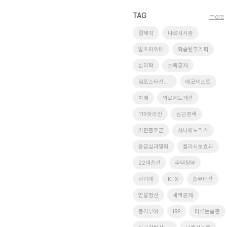
TAG
more
절제력
나르시시즘
알츠하이머
학습된무기력
심리학
소득공제
임포스터신드롬
에코이스트
치매
의료제도개선
119핫라인
심근경색
가면증후군
사나에노믹스
응급실과밀화
플라시보효과
22대총선
주택청약
자기애
KTX
총무대신
연말정산
세액공제
동기부여
IRP
미루는습관