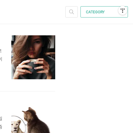
CATEGORY
코
이
우
일
즘