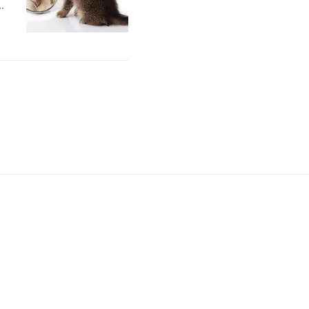
는
웅
고