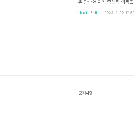
은 단순한 자기 중심적 행동을
용어는 그리스 신화, 외모로
Health & Life
2023. 4. 29. 19:5
덩이에 비친 자신의 모습에 매
굶어 죽고 말았다. (나르키소
어떤 버전에서는 물에 비친 
허영심..
공지사항