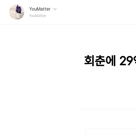
YouMatter
YouMatter
회춘에 29