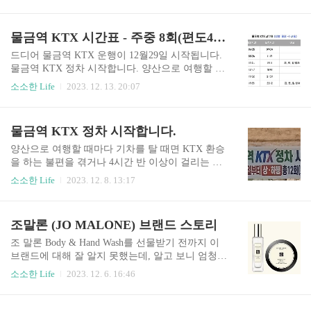
이 더 치열할 것 같습니다. 이 글에서는 코레일에서
표 장소와 기간을 중앙선관위 재외선거 홈페이지
운행하는 KTX, ITX-새마을호, 무궁화호의 설날 기
에서 미리 확인하세요. - 사진이 첨부되어 본인임
차표 예매일정을 자세히 알려드리겠습니다. 2024
물금역 KTX 시간표 - 주중 8회(편도4회), 주말 12회(편도6회)
을 확인할 수 있는 공식 "신..
년 설날 기차표 예매 일정 2024년 설날은 2월 10일
(토)이며,설날 연휴는 2월9일(금)부터 2월12일(월,
드디어 물금역 KTX 운행이 12월29일 시작됩니다.
대체휴일)까지입니다. 설날이 토요일이이서 전체
물금역 KTX 정차 시작합니다. 양산으로 여행할 때
연휴기간이 4일로 매우 짧기 때문에 기차표 예매
마다 기차를 탈 때면 KTX 환승을 하는 불편을 겪
소소한 Life
2023. 12. 13. 20:07
경쟁도 더 치열할 것으로 예상됩니다. 그럼 2024년
거나 4시간 반 이상이 걸리는 새마을호를 이용해야
설날 기차표 예매일정을 자세히 알아보겠습니다. 2
했습니다. 그런데, 드디어 양산 물금역에도 KTX가
024년 설날 KTX, ITX-새마을, 무궁화호 기차표 예
정차한다는 반가운 소식입 xteama.com 물금역에 정
물금역 KTX 정차 시작합니다.
매 일정 코레일에서는 설날 기차표 예..
차하는 첫 KTX는 12월 29일 오전 6시 35분 KTX 물
금역에서 서울역으로 가는 첫 고속철도입니다. 이
양산으로 여행할 때마다 기차를 탈 때면 KTX 환승
열차는 서울역에 오전 9시34분에 도착합니다. KTX
을 하는 불편을 겪거나 4시간 반 이상이 걸리는 새
물금역 정차 횟수는 주중 평일에는 왕복 8회(편도
마을호를 이용해야 했습니다. 그런데, 드디어 양산
소소한 Life
2023. 12. 8. 13:17
기준 4회), 주말인 금·토·일에는 왕복 12회(편도기
물금역에도 KTX가 정차한다는 반가운 소식입니
준 6회) 정차합니다. 자세한 물금역 KTX 시간표는
다. 그동안 물금역에는 무궁화호와 ITX-새마을호
아래 참고하세요. 양산 물금역과 서울역 간 2시간4
가 정차했지만, KTX는 정차 없이 통과만 했습니
조말론 (JO MALONE) 브랜드 스토리
0분대면 도착이 가능해 승용차나..
다. 이 때문에 양산시민이 KTX를 타려면 울산역까
지 KTX로 이동하고 이후 버스로 40분 정도 양산으
조 말론 Body & Hand Wash를 선물받기 전까지 이
로 이동해야 했습니다. 그렇지 않으면 동대구나 밀
브랜드에 대해 잘 알지 못했는데, 알고 보니 엄청
양까지 KTX로 이동 후 해당 역에서 다시 무궁화호
인기가 많은 브랜드였습니다. 지금까지 사용했던
소소한 Life
2023. 12. 6. 16:46
나 새마을호로 환승해서 물금역으로 이동해야 했
향수나 바디워시의 향과 확연히 다르면서도 매력
습니다. 당연히 시간ㆍ경제적 불편이 적지 않았고
적인 향에 반해서, 그 이후 향수와 캔들까지 구매하
물금역 KTX 정차는 지역 숙원사업이었습니다. 국
기도 하고 선물을 하기도 하는데, 어떤 경우에도 실