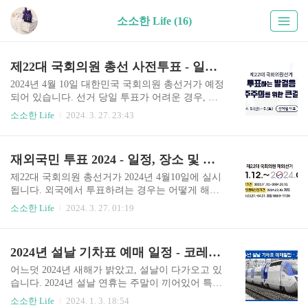
소소한 Life (16)
제22대 국회의원 총선 사전투표 - 일정, 투표장소, 투표절차
2024년 4월 10일 대한민국 국회의원 총선거가 예정
되어 있습니다. 선거 당일 투표가 어려운 경우, 사
전투표 기간에 투표를 할 수 있는데요, 이를 사전투
소소한 Life
2024. 3. 27. 23:43
표제도라고 합니다. 본인의 주소지가 아니더라도
전국 어디서나 별도의 신고없이 읍, 면, 동마다 설
치되는 사전투표소에서 투표할 수 있는 편리한 제
재외국민 투표 2024 - 일정, 장소 및 귀국투표
도인데요, 자세한 일정과 장소를 알아보겠습니다.
사전투표 개요 일정: 2024년 4월5일(금)-6일(토) 투
제22대 국회의원 총선거가 2024년 4월10일에 실시
표시간: 오전 6시 ~ 오후 6시 장소: 전국 어디서나
됩니다. 외국에서 투표하려는 경우는 어떻게 해야
투표 가능 4월 10일 선거일 당일 투표는 본인의 주
할까요? 제22대 국회의원 총선거에 재외유권자도
소소한 Life
2024. 3. 27. 01:19
소지에서만 가능합니다! 내 근처 사전투표소 확인
3월27일부터 4월1일까지 재외선거에 참여할 수 있
하기 사전투표 절차 1. 신분증 지참 후 투표소 입장
는데요, 투표자격, 투표장소 및 귀국투표 등 자세한
후 관내 또는 관외 투표소 방향으로 이동 관내 선거
내용을 확인해 보겠습니다. 재외선거 투표 개요 투
2024년 설날 기차표 예매 일정 - 코레일(KTX, 새마을, 무궁화호)
인: 사전투표소가 설치된 시,군,구 안에 본인의 주..
표 기간: 2024. 3. 27(수) ~ 4. 1(월) 투표 시간: 오전
8시 ~ 오후 5시 투표 장소: 공관의 설치 (전세계 115
어느덧 2024년 새해가 밝았고, 설날이 다가오고 있
개국, 220개 투표소) 투표 대상: 재외선거인, 국외
습니다. 2024년 설날 연휴는 주말이 끼어있어 특히
부재자신고인 (14만여명) ※ 주의사항: - 투표기간
연휴가 짧은데요, 그렇기 때문에 기차표 예매 경쟁
소소한 Life
2024. 1. 3. 18:54
은 공관별로 기관을 달리 정할 수 있다고 하니, 투